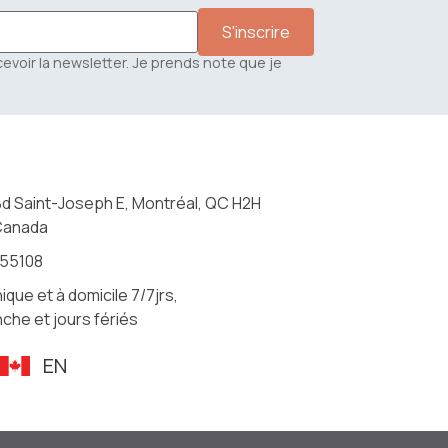
cevoir la newsletter. Je prends note que je
Bd Saint-Joseph E, Montréal, QC H2H
Canada
155108
nique et à domicile 7/7jrs,
che et jours fériés
R
EN