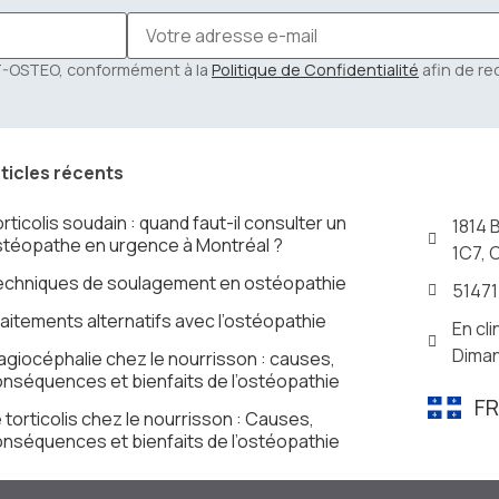
NT-OSTEO, conformément à la
Politique de Confidentialité
afin de re
ticles récents
rticolis soudain : quand faut-il consulter un
1814 
téopathe en urgence à Montréal ?
1C7, 
echniques de soulagement en ostéopathie
5147
aitements alternatifs avec l’ostéopathie
En cli
Diman
agiocéphalie chez le nourrisson : causes,
nséquences et bienfaits de l’ostéopathie
F
 torticolis chez le nourrisson : Causes,
nséquences et bienfaits de l’ostéopathie