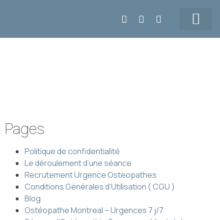
Prendre RDV
5147155108
Tarifs & Contact
Plan de Site
Pages
Politique de confidentialité
Le déroulement d’une séance
Recrutement Urgence Osteopathes
Conditions Générales d’Utilisation ( CGU )
Blog
Ostéopathe Montreal – Urgences 7 j/7