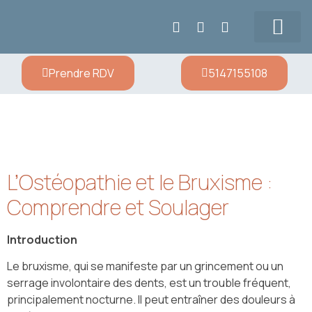
Tarifs & Contact
Prendre RDV
5147155108
L’Ostéopathie et le Bruxisme :
Comprendre et Soulager
Introduction
Le bruxisme, qui se manifeste par un grincement ou un
serrage involontaire des dents, est un trouble fréquent,
principalement nocturne. Il peut entraîner des douleurs à