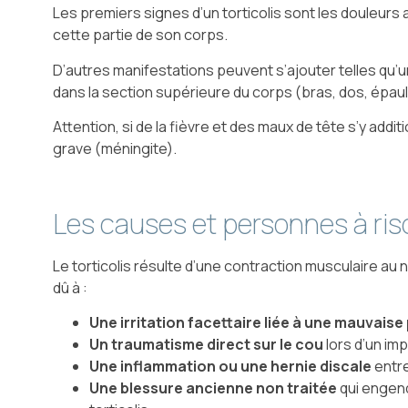
Les premiers signes d’un torticolis sont les douleurs 
cette partie de son corps.
D’autres manifestations peuvent s’ajouter telles qu’u
dans la section supérieure du corps (bras, dos, épau
Attention, si de la fièvre et des maux de tête s’y a
grave (méningite).
Les causes et personnes à ri
Le torticolis résulte d’une contraction musculaire au 
dû à :
Une irritation facettaire liée à une mauvais
Un traumatisme direct sur le cou
lors d’un imp
Une inflammation ou une hernie discale
entre
Une blessure ancienne non traitée
qui engend