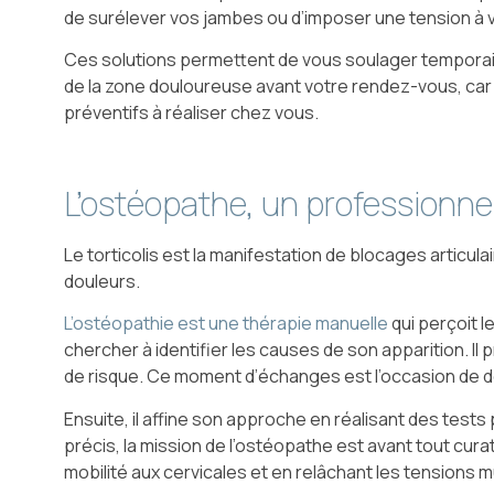
de surélever vos jambes ou d’imposer une tension à v
Ces solutions permettent de vous soulager temporair
de la zone douloureuse avant votre rendez-vous, car 
préventifs à réaliser chez vous.
L’ostéopathe, un professionnel
Le torticolis est la manifestation de blocages articul
douleurs.
L’ostéopathie est une thérapie manuelle
qui perçoit l
chercher à identifier les causes de son apparition. I
de risque. Ce moment d’échanges est l’occasion de dé
Ensuite, il affine son approche en réalisant des tests
précis, la mission de l’ostéopathe est avant tout curat
mobilité aux cervicales et en relâchant les tensions m