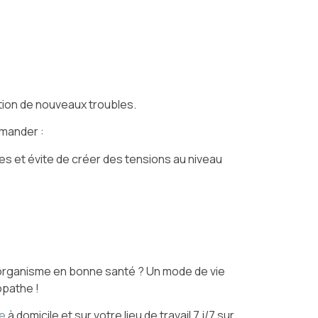
ition de nouveaux troubles.
mmander :
s et évite de créer des tensions au niveau
n organisme en bonne santé ? Un mode de vie
opathe !
e
à domicile et sur votre lieu de travail 7 j/7 sur