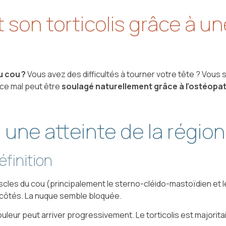
 son torticolis grâce à u
u cou ?
Vous avez des difficultés à tourner votre tête ? Vous
 ce mal peut être
soulagé naturellement grâce à l’ostéopa
s, une atteinte de la régio
éfinition
les du cou (principalement le sterno-cléido-mastoïdien et le t
ux côtés. La nuque semble bloquée.
ouleur peut arriver progressivement. Le torticolis est majorit