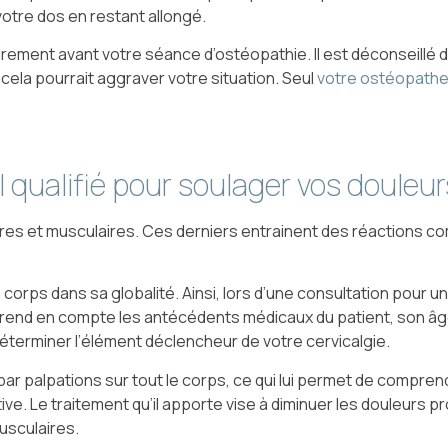
otre dos en restant allongé.
ement avant votre séance d’ostéopathie. Il est déconseillé
cela pourrait aggraver votre situation. Seul
votre ostéopath
 qualifié pour soulager vos douleu
aires et musculaires. Ces derniers entrainent des réactions co
e corps dans sa globalité. Ainsi, lors d’une consultation pour un
l prend en compte les antécédents médicaux du patient, son âg
terminer l’élément déclencheur de votre cervicalgie.
 par palpations sur tout le corps, ce qui lui permet de compre
ive. Le traitement qu’il apporte vise à diminuer les douleurs p
usculaires.