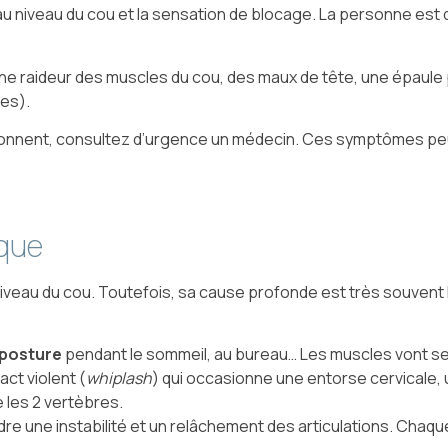
au niveau du cou et la sensation de blocage. La personne est d
ne raideur des muscles du cou, des maux de tête, une épaule p
les).
dditionnent, consultez d’urgence un médecin. Ces symptômes p
sque
niveau du cou. Toutefois, sa cause profonde est très souvent l
e posture
pendant le sommeil, au bureau… Les muscles vont se 
act violent (
whiplash
) qui occasionne une entorse cervicale, u
 les 2 vertèbres.
re une instabilité et un relâchement des articulations. Cha