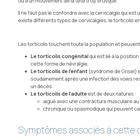
ou à un mouvement de la tête trop brusque.
Il ne faut pas le confondre avec la cervicalgie qui est
existe différents types de cervicalgies, le torticolis 
Les torticolis touchent toute la population et peuven
Le torticolis congénital
qui est lié à la posit
cette forme de névralgie.
Le torticolis de l’enfant
(syndrome de Grisel) e
soudainement après une infection des voies resp
un décès.
Le torticolis de l’adulte
est de deux natures :
aiguë avec une contracture musculaire au 
chronique ou spasmodique qui peuvent cach
Symptômes associés à cette 