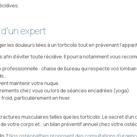
récidives.
d’un expert
r les douleurs liées à un torticolis tout en prévenant l’appar
afin d’éviter toute récidive. Il pourra notamment vous reco
 professionnelle : chaise de bureau qui respecte vos lombaire
ds…
oivent maintenir votre nuque.
étirements chez vous ou lors de séances encadrées (yoga).
 froid, particulièrement en hiver.
actures musculaires telles que les torticolis. Le secret d’u
e de votre corps et… un bilan préventif annuel chez votre osté
lis ?
Nos ostéopathes proposent des consultations d’urgenc