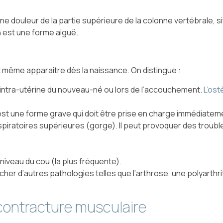
 une douleur de la partie supérieure de la colonne vertébrale, s
en est une forme aiguë.
t même apparaitre dès la naissance. On distingue :
ion intra-utérine du nouveau-né ou lors de l’accouchement.
L’os
st une forme grave qui doit être prise en charge immédiatemen
iratoires supérieures (gorge). Il peut provoquer des trouble
niveau du cou (la plus fréquente).
er d’autres pathologies telles que l’arthrose, une polyarthr
contracture musculaire